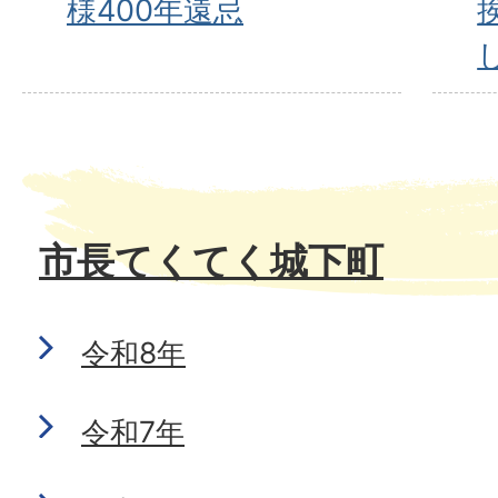
様400年遠忌
市長てくてく城下町
令和8年
令和7年