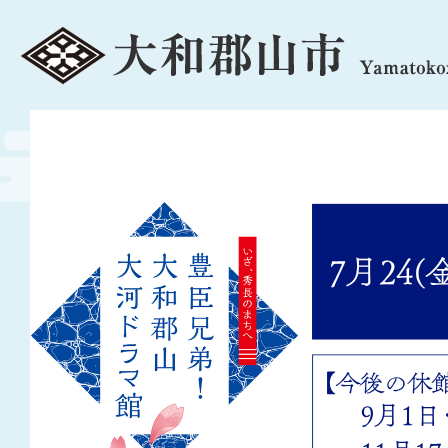
menu
2
枚
目
の
ス
ラ
イ
ド