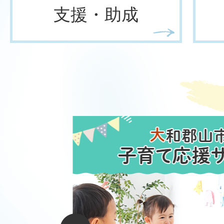
支援・助成
2
枚
目
の
ス