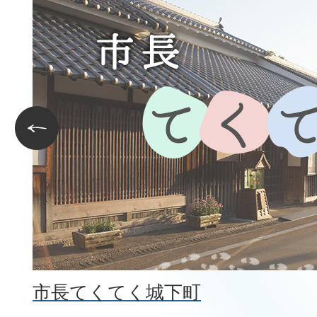
枚
2026年07月31日
目
広報つながり 令和8年8月号 No.1
の
2026年07月31日
ス
治道小学校で学びませんか!～小
ラ
前のスライドを表示
児童募集～
イ
2026年07月31日
ド
奈良大文字送り火に伴う郡山城
開放について
1枚目
2
2026年07月31日
市長てくてく城下町
最高裁判決に伴う生活保護費等