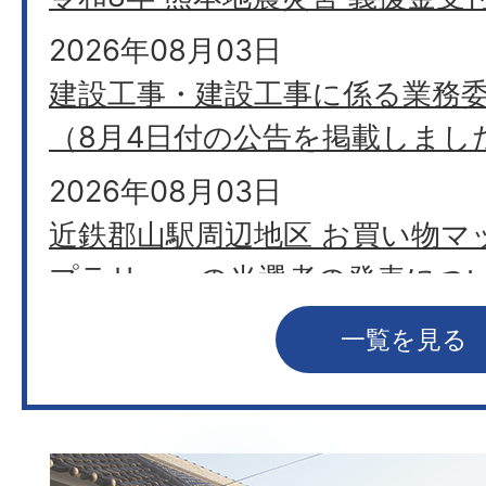
2026年08月03日
建設工事・建設工事に係る業務
（8月4日付の公告を掲載しまし
2026年08月03日
近鉄郡山駅周辺地区 お買い物マ
プラリー」の当選者の発表につ
2026年08月03日
一覧を見る
矢田地区他における管路施設調
2026年08月02日
がん検診のご案内
2