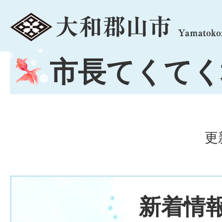
menu
市長てくてく
更
新着情