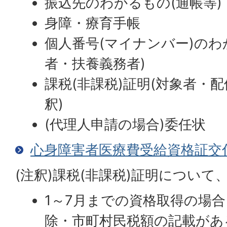
振込先のわかるもの(通帳等)
身障・療育手帳
個人番号(マイナンバー)のわ
者・扶養義務者)
課税(非課税)証明(対象者・配
釈)
(代理人申請の場合)委任状
心身障害者医療費受給資格証交
(注釈)課税(非課税)証明について
1～7月までの資格取得の場
除・市町村民税額の記載があ