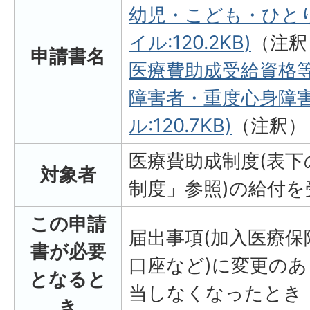
幼児・こども・ひとり
イル:120.2KB)
（注釈
申請書名
医療費助成受給資格等
障害者・重度心身障害
ル:120.7KB)
（注釈）
医療費助成制度(表
対象者
制度」参照)の給付
この申請
届出事項(加入医療保
書が必要
口座など)に変更の
となると
当しなくなったとき
き