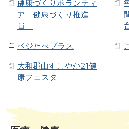
健康づくりボランティ
ア「健康づくり推進
員」
ベジたべプラス
大和郡山すこやか21健
康フェスタ