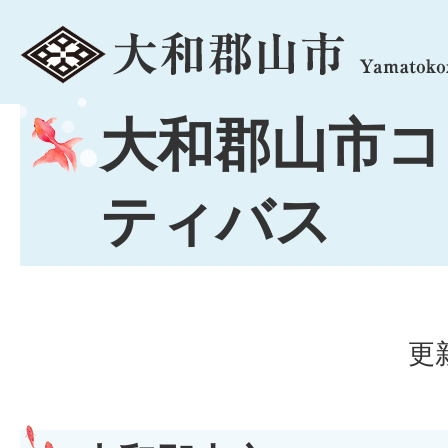
menu
大和郡山市コ
ティバス
更