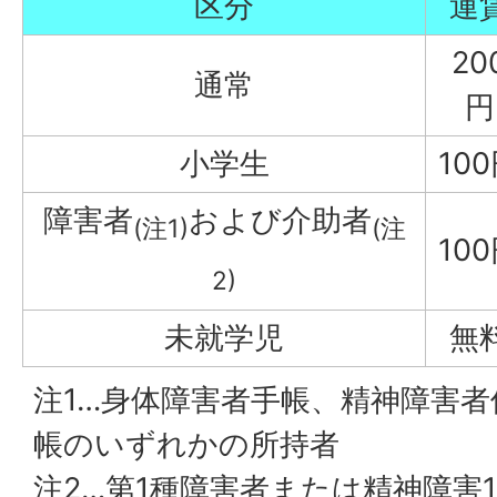
区分
運
20
通常
円
小学生
10
障害者
および介助者
(注1)
(注
10
2)
未就学児
無
注1…身体障害者手帳、精神障害
帳のいずれかの所持者
注2…第1種障害者または精神障害