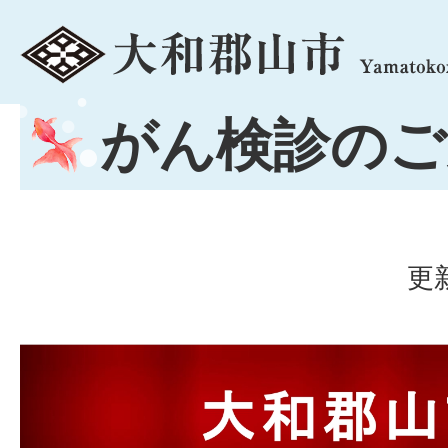
menu
がん検診のご
更