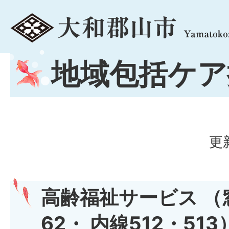
menu
地域包括ケア
更
高齢福祉サービス （
62・ 内線512・513