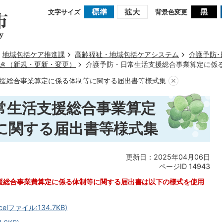
文字サイズ
背景色変更
地域包括ケア推進課
高齢福祉・地域包括ケアシステム
介護予防
き（新規・更新・変更）
介護予防・日常生活支援総合事業算定に係
援総合事業算定に係る体制等に関する届出書等様式集
常生活支援総合事業算定
に関する届出書等様式集
更新日：2025年04月06日
ページID
14943
援総合事業費算定に係る体制等に関する届出書は以下の様式を使用
lファイル:134.7KB)