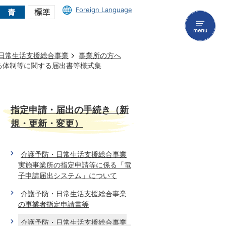
Foreign Language
menu
･日常生活支援総合事業
事業所の方へ
る体制等に関する届出書等様式集
指定申請・届出の手続き（新
規・更新・変更）
介護予防・日常生活支援総合事業
実施事業所の指定申請等に係る「電
子申請届出システム」について
介護予防・日常生活支援総合事業
の事業者指定申請書等
介護予防・日常生活支援総合事業