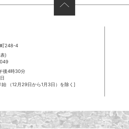
248-4
代表)
049
後4時30分
日
年始
（12月29日から1月3日）を除く]