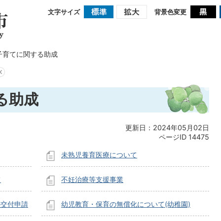
文字サイズ
背景色変更
子育てに関する助成
る助成
更新日：2024年05月02日
ページID
14475
未熟児養育医療について
て
不妊治療等支援事業
の交付申請
幼児教育・保育の無償化について(幼稚園)