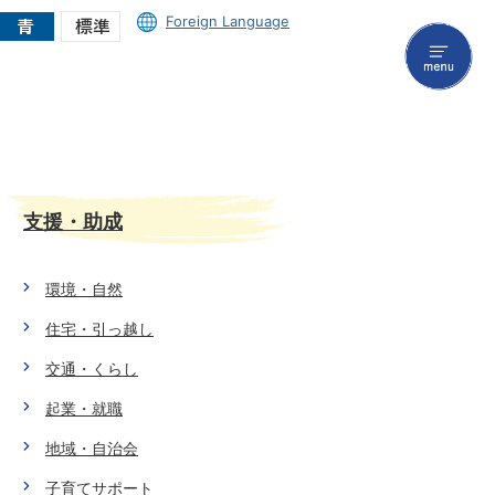
Foreign Language
menu
支援・助成
環境・自然
住宅・引っ越し
交通・くらし
起業・就職
地域・自治会
子育てサポート