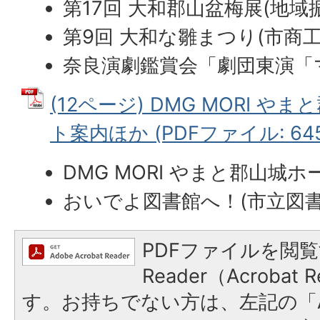
第17回 大和郡山盆梅展(地域
第9回 大和な雛まつり(市商工
奈良演劇鑑賞会「劇団東演「
(12ページ) DMG MORI や
ト案内ほか (PDFファイル: 645
DMG MORI やまと郡山城
おいでよ図書館へ！(市立図書
PDFファイルを閲覧
Reader（Acroba
す。お持ちでない方は、左記の「A