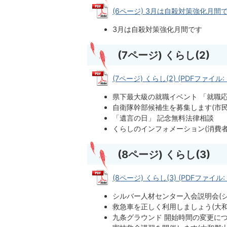
(6ページ) 3月は自殺対策強化月間です (
3月は自殺対策強化月間です
(7ページ) くらし(2)
(7ページ) くらし(2) (PDFファイル: 5
県下最大級の就職イベント 「就職応
自衛隊幹部候補生を募集します(市民
「遺言の日」 記念無料法律相談
くらしのインフォメーション(消費者
(8ページ) くらし(3)
(8ページ) くらし(3) (PDFファイル: 5
シルバー人材センター入会説明会(
救急車を正しく利用しましょう(大和
九条グラウンド 開始時間の変更につ