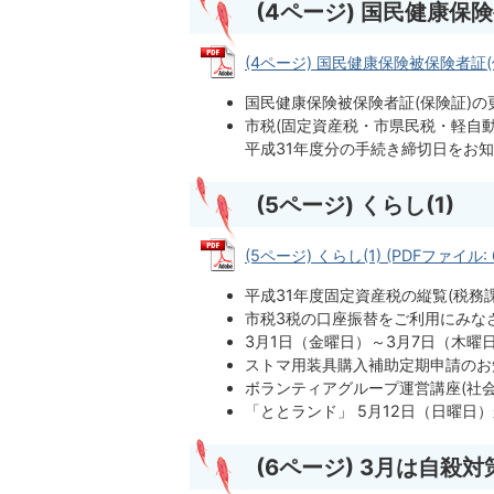
(4ページ) 国民健康保
(4ページ) 国民健康保険被保険者証(保
国民健康保険被保険者証(保険証)の
市税(固定資産税・市県民税・軽自
平成31年度分の手続き締切日をお知
(5ページ) くらし(1)
(5ページ) くらし(1) (PDFファイル: 6
平成31年度固定資産税の縦覧(税務課
市税3税の口座振替をご利用にみなさ
3月1日（金曜日）～3月7日（木曜
ストマ用装具購入補助定期申請のお
ボランティアグループ運営講座(社会
「ととランド」 5月12日（日曜日
(6ページ) 3月は自殺