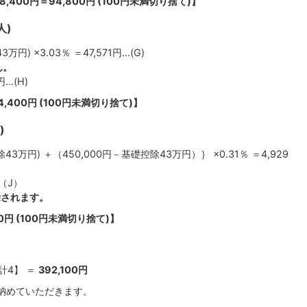
(F)8,400円＝94,800円 (100円未満切り捨て)】
人)
万円) ×3.03％ ＝47,571円…(G)
ん。
円…(H)
 64,400円 (100円未満切り捨て)】
)
除43万円) ＋（450,000円－基礎控除43万円）｝ ×0.31％ ＝4,929
…（J）
除されます。
700円 (100円未満切り捨て)】
計4】 ＝
392,100円
納めていただきます。