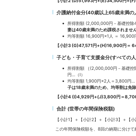
【小計2 (D)51,993円+(E)34,500円+
介護納付金分(40歳以上65歳未満の
所得割額 (2,000,000円－基礎控除43
妻は40歳未満のため課税されませ
均等割額 16,900円×1人 ＝ 16,900
【小計3 (G)47,571円+(H)16,900円＝
子ども・子育て支援金分(すべての人
所得割額 ｛(2,000,000円－基礎控
円…（I）
均等割額 1,900円×2人＝3,800円
子は18歳未満のため、均等割は免
【小計4 (I)4,929円+(J)3,800円＝8,
合計 (世帯の年間保険税額)
【小計1】＋【小計2】＋【小計3】＋【小
この年間保険税額を、8回の納期に分けて