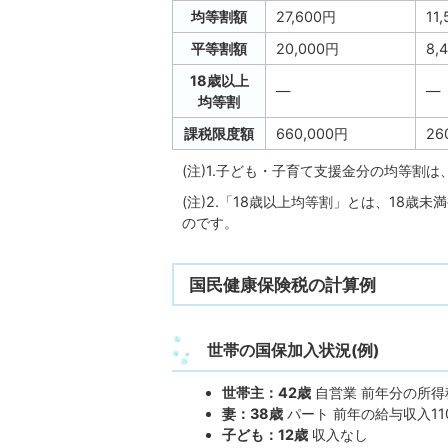
均等割額
27,600円
11
平等割額
20,000円
8,
18歳以上
―
―
均等割
課税限度額
660,000円
26
(注)1.子ども・子育て支援金分の均等割は
(注)2.「18歳以上均等割」とは、18
のです。
国民健康保険税の計算例
世帯の国保加入状況(例)
世帯主：42歳
自営業 前年分の所得
妻：38歳
パート 前年の給与収入11
子ども：12歳
収入なし