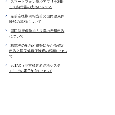
スマートフォン決済アプリを利用
して納付書の支払いをする
産前産後期間相当分の国民健康保
険税の減額について
国民健康保険加入世帯の所得申告
について
株式等の配当所得等にかかる確定
申告と国民健康保険税の税額につい
て
eLTAX（地方税共通納税システ
ム）での電子納付について