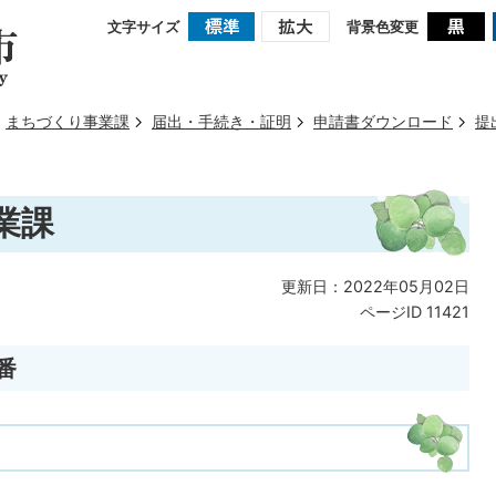
文字サイズ
背景色変更
まちづくり事業課
届出・手続き・証明
申請書ダウンロード
提
業課
更新日：2022年05月02日
ページID
11421
番