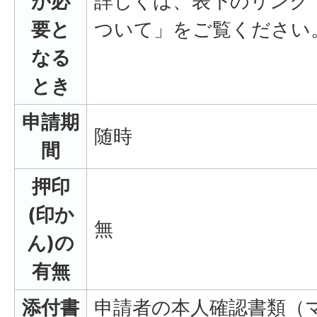
が必
詳しくは、表下のリンク
要と
ついて」をご覧ください
なる
とき
申請期
随時
間
押印
(印か
無
ん)の
有無
添付書
申請者の本人確認書類（