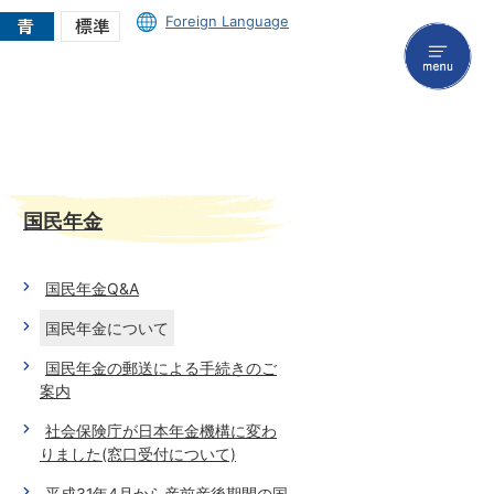
Foreign Language
menu
国民年金
国民年金Q&A
国民年金について
国民年金の郵送による手続きのご
案内
社会保険庁が日本年金機構に変わ
りました(窓口受付について)
平成31年4月から産前産後期間の国