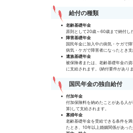
給付の種類
老齢基礎年金
原則として20歳～60歳まで納付し
障害基礎年金
国民年金に加入中の病気・ケガで障
病気・ケガで障害者になったとき支
遺族基礎年金
被保険者または、老齢基礎年金の資
に支給されます。(納付要件がありま
国民年金の独自給付
付加年金
付加保険料を納めたことがある人が
算)して支給されます。
寡婦年金
老齢基礎年金を受給できる条件を満
たとき、10年以上婚姻関係があった