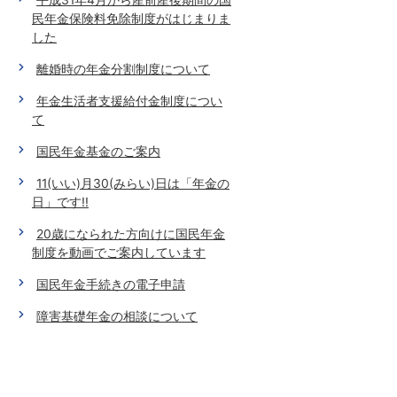
民年金保険料免除制度がはじまりま
した
離婚時の年金分割制度について
年金生活者支援給付金制度につい
て
国民年金基金のご案内
11(いい)月30(みらい)日は「年金の
日」です!!
20歳になられた方向けに国民年金
制度を動画でご案内しています
国民年金手続きの電子申請
障害基礎年金の相談について