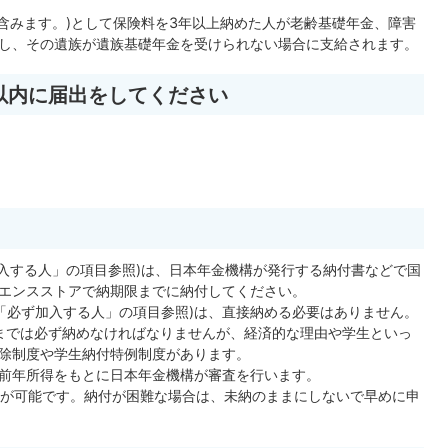
も含みます。)として保険料を3年以上納めた人が老齢基礎年金、障害
し、その遺族が遺族基礎年金を受けられない場合に支給されます。
以内に届出をしてください
加入する人」の項目参照)は、日本年金機構が発行する納付書などで国
エンスストアで納期限までに納付してください。
部「必ず加入する人」の項目参照)は、直接納める必要はありません。
歳までは必ず納めなければなりませんが、経済的な理由や学生といっ
除制度や学生納付特例制度があります。
前年所得をもとに日本年金機構が審査を行います。
請が可能です。納付が困難な場合は、未納のままにしないで早めに申