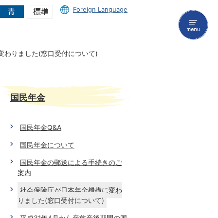
Foreign Language
menu
変わりました(窓口受付について)
国民年金
国民年金Q&A
国民年金について
国民年金の郵送による手続きのご
案内
社会保険庁が日本年金機構に変わ
りました(窓口受付について)
平成31年4月から産前産後期間の国