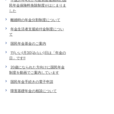
民年金保険料免除制度がはじまりま
した
離婚時の年金分割制度について
年金生活者支援給付金制度につい
て
国民年金基金のご案内
11(いい)月30(みらい)日は「年金の
日」です!!
20歳になられた方向けに国民年金
制度を動画でご案内しています
国民年金手続きの電子申請
障害基礎年金の相談について