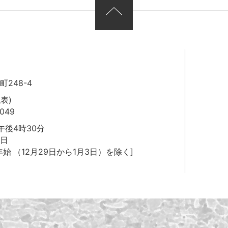
248-4
代表)
049
後4時30分
日
年始
（12月29日から1月3日）を除く]