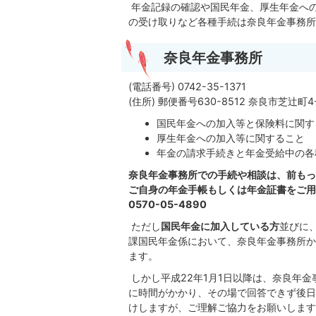
年金記録の確認や国民年金、厚生年金へ
の受け取りなど各種手続は奈良年金事務所
奈良年金事務所
(電話番号) 0742-35-1371
(住所) 郵便番号630-8512 奈良市芝辻町4-
国民年金への加入等と保険料に関す
厚生年金への加入等に関すること
年金の請求手続きと年金受給中の各
奈良年金事務所での手続や相談は、前もっ
ご自身の年金手帳もしくは年金証書をご用
0570-05-4890
ただし
国民年金に加入している方
並びに
課国民年金係において、奈良年金事務所か
ます。
しかし平成22年1月1日以降は、奈良年
に時間がかかり、その場で回答できず後日
けしますが、ご理解ご協力をお願いします