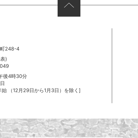
248-4
代表)
049
後4時30分
日
年始
（12月29日から1月3日）を除く]