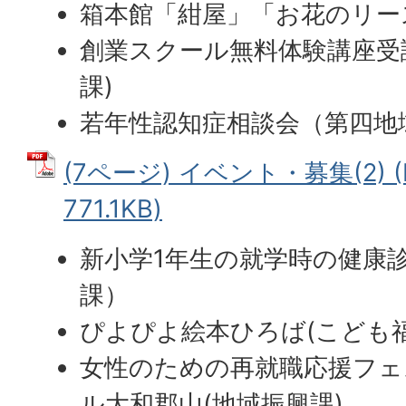
箱本館「紺屋」「お花のリー
創業スクール無料体験講座受
課)
若年性認知症相談会（第四地
(7ページ) イベント・募集(2) 
771.1KB)
新小学1年生の就学時の健康
課）
ぴよぴよ絵本ひろば(こども福
女性のための再就職応援フェス
ル大和郡山(地域振興課)