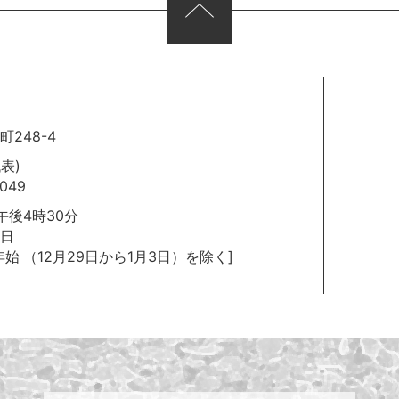
248-4
代表)
049
後4時30分
日
年始
（12月29日から1月3日）を除く]