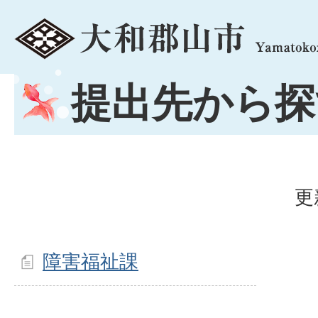
menu
提出先から探
更
障害福祉課