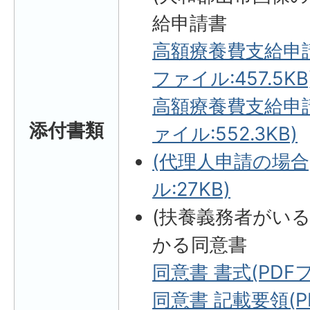
給申請書
高額療養費支給申請
ファイル:457.5KB
高額療養費支給申請
添付書類
ァイル:552.3KB)
(代理人申請の場合
ル:27KB)
(扶養義務者がい
かる同意書
同意書 書式(PDFフ
同意書 記載要領(PD