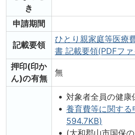
き
申請期間
ひとり親家庭等医療
記載要領
書 記載要領(PDFファイ
押印(印か
無
ん)の有無
対象者全員の健康保
養育費等に関する申
594.7KB)
(大和郡山市国保