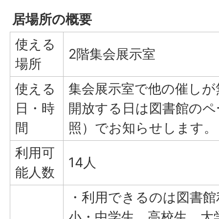
居場所の概要
使える
2階集会展示室
場所
使える
集会展示室で他の催しが
日・時
開放する日は図書館のペ
間
照）でお知らせします。
利用可
14人
能人数
・利用できるのは図書館
小・中学生、高校生、大