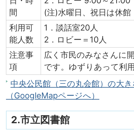
日・時
2．ロビー 9:00～21:00
間
(注)水曜日、祝日は休館
利用可
1．談話室20人
能人数
2．ロビー＝10人
注意事
広く市民のみなさんに
項
です。ゆずりあって利
中央公民館（三の丸会館）の大き
（GoogleMapページへ）
2.市立図書館