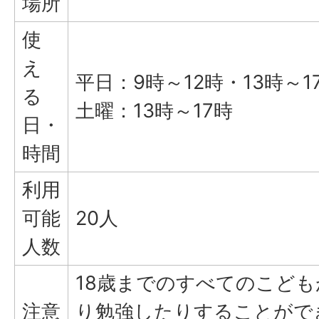
場所
使
え
平日：9時～12時・13時～1
る
土曜：13時～17時
日・
時間
利用
可能
20人
人数
18歳までのすべてのこど
注意
り勉強したりすることがで