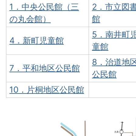
1．中央公民館（三
2．市立図
の丸会館）
館
5．南井町
4．新町児童館
童館
8．治道地
7．平和地区公民館
公民館
10．片桐地区公民館