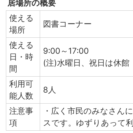
居場所の概要
使える
図書コーナー
場所
使える
9:00～17:00
日・時
(注)水曜日、祝日は休館
間
利用可
8人
能人数
注意事
・広く市民のみなさん
項
スです。ゆずりあって