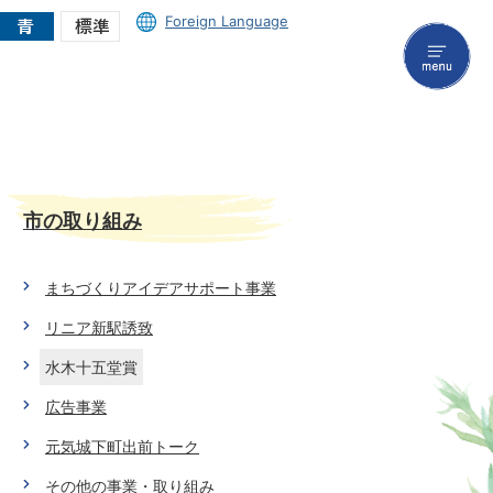
Foreign Language
menu
市の取り組み
まちづくりアイデアサポート事業
リニア新駅誘致
水木十五堂賞
広告事業
元気城下町出前トーク
その他の事業・取り組み