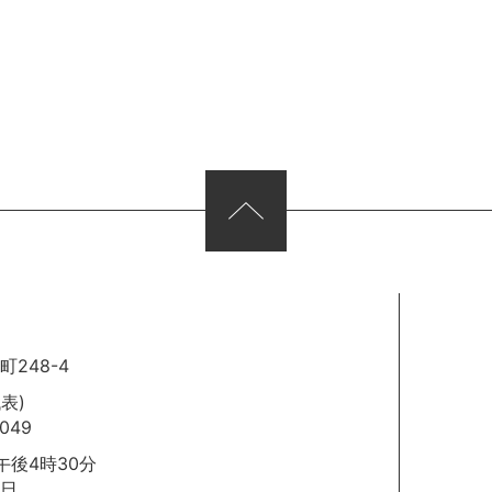
248-4
代表)
049
後4時30分
日