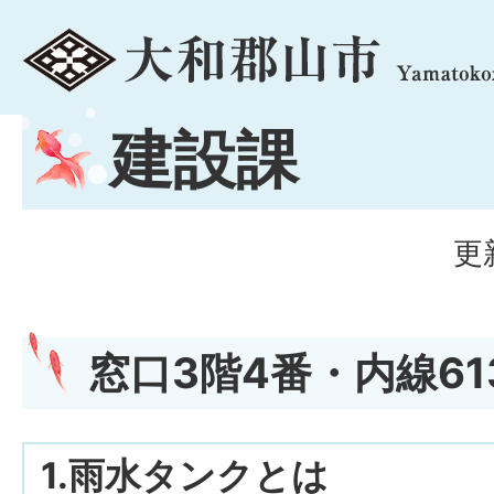
menu
建設課
更
窓口3階4番・内線61
1.雨水タンクとは