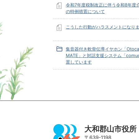
令和7年度税制改正に伴う令和8年度
の特例措置について
こうした行動がハラスメントになり
集音器付き軟骨伝導イヤホン「Otocar
MATE」と対話支援システム「comu
置しています
ページの先頭へ
大和郡山市役所
〒639-1198