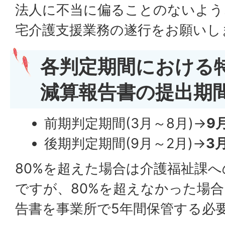
法人に不当に偏ることのないよう
宅介護支援業務の遂行をお願いし
各判定期間における
減算報告書の提出期
前期判定期間(3月～8月)→
9
後期判定期間(9月～2月)→
3
80%を超えた場合は介護福祉課
ですが、80%を超えなかった場
告書を事業所で5年間保管する必