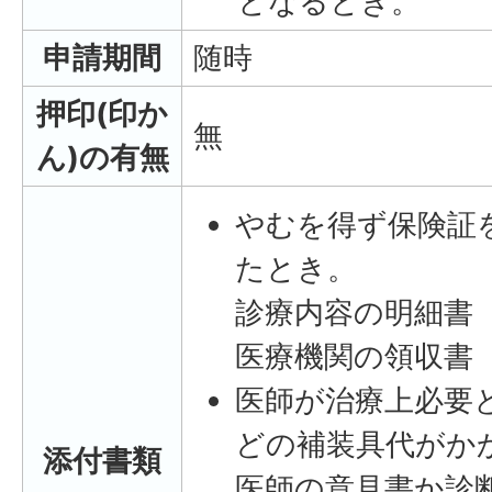
となるとき。
申請期間
随時
押印(印か
無
ん)の有無
やむを得ず保険証
たとき。
診療内容の明細書
医療機関の領収書
医師が治療上必要
どの補装具代がか
添付書類
医師の意見書か診