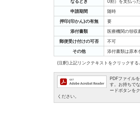
なるとき
0割）を支払っ
申請期間
随時
押印(印かん)の有無
要
添付書類
医療機関の領収
郵便受け付けの可否
不可
その他
添付書類は原本
(注釈)上記リンクテキストをクリックす
PDFファイルを閲
す。お持ちでない方
ードボタンを
ください。