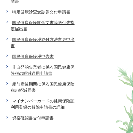
請書
特定健康診査受診券交付申請書
国民健康保険関係文書等送付先指
定届出書
国民健康保険税納付方法変更申出
書
国民健康保険税申告書
非自発的失業者に係る国民健康保
険税の軽減適用申請書
産前産後期間に係る国民健康保険
税の軽減届書
マイナンバーカードの健康保険証
利用登録の解除申請書の詳細
資格確認書交付申請書