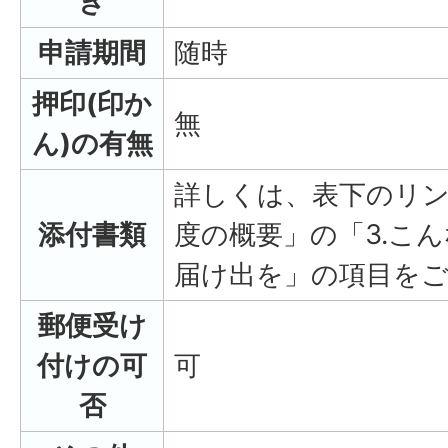
き
申請期間
随時
押印(印か
無
ん)の有無
詳しくは、表下のリン
添付書類
度の概要」の「3.こん
届け出を」の項目を
郵便受け
付けの可
可
否