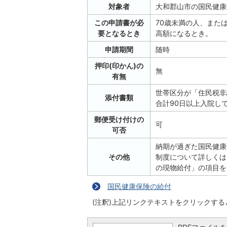
対象者
大和郡山市の国民健康
この申請書が必
70歳未満の人、また
要となるとき
高額になるとき。
申請期間
随時
押印(印かん)の
無
有無
世帯区分が「住民税非
添付書類
合計90日以上入院し
郵便受け付けの
可
可否
納期が過ぎた国民健康
その他
制度について詳しくは
の現物給付」の項目を
国民健康保険の給付
(注釈)上記リンクテキストをクリックす