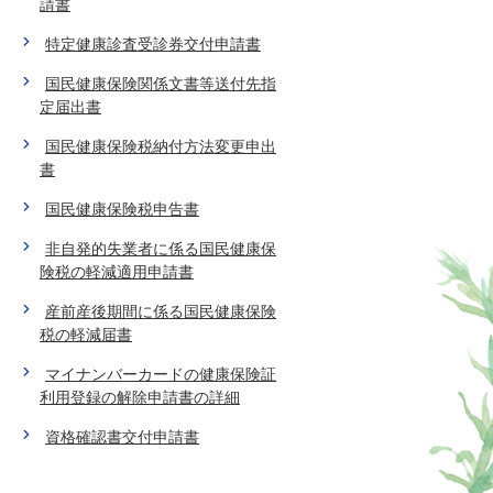
請書
特定健康診査受診券交付申請書
国民健康保険関係文書等送付先指
定届出書
国民健康保険税納付方法変更申出
書
国民健康保険税申告書
非自発的失業者に係る国民健康保
険税の軽減適用申請書
産前産後期間に係る国民健康保険
税の軽減届書
マイナンバーカードの健康保険証
利用登録の解除申請書の詳細
資格確認書交付申請書