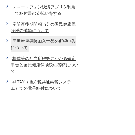
スマートフォン決済アプリを利用
して納付書の支払いをする
産前産後期間相当分の国民健康保
険税の減額について
国民健康保険加入世帯の所得申告
について
株式等の配当所得等にかかる確定
申告と国民健康保険税の税額につい
て
eLTAX（地方税共通納税システ
ム）での電子納付について