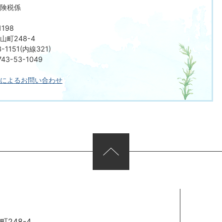
険税係
198
町248-4
-1151(内線321)
3-53-1049
によるお問い合わせ
248-4