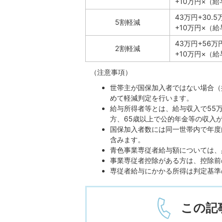
+10万円×（
43万円+30.
5割軽減
+10万円×（
43万円+56
2割軽減
+10万円×（
（注意事項）
世帯主が国保加入者ではない場合（
めて軽減判定を行います。
給与所得者等とは、給与収入で55
方、65歳以上で公的年金等の収入が
国保加入者数には同一世帯内で年度
含みます。
青色事業専従者給与額については、
事業専従者控除がある方は、控除前
専従者給与にかかる所得は判定基準
この記