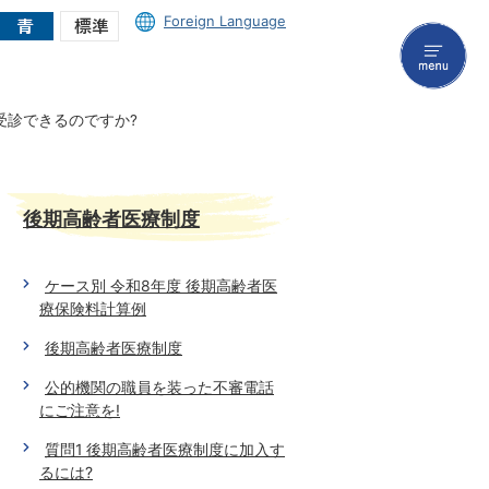
Foreign Language
menu
受診できるのですか?
後期高齢者医療制度
ケース別 令和8年度 後期高齢者医
療保険料計算例
後期高齢者医療制度
公的機関の職員を装った不審電話
にご注意を!
質問1 後期高齢者医療制度に加入す
るには?