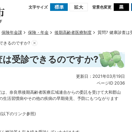
文字サイズ
背景色変更
保険年金課
保険・年金
後期高齢者医療制度
質問7 健康診査は
できるのですか?
査は受診できるのですか?
更新日：2021年03月19日
ページID
2036
査は、奈良県後期高齢者医療広域連合からの委託を受けて大和郡山
等の生活習慣病やその他の疾病の早期発見、予防にもつながります
(以下のリンク参照)
がん検診等も引き続き受診していただけます。