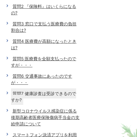
質問2 『保険料』はいくらになる
の?
質問3 窓口で支払う医療費の負担
割合は?
質問4 医療費が高額になったとき
は?
質問5 医療費を全額支払ったので
すが・・・
質問6 交通事故にあったのです
が・・・
質問7 健康診査は受診できるので
すか?
新型コロナウイルス感染症に係る
後期高齢者医療保険傷病手当金の支
給申請について
スマートフォン決済アプリを利用