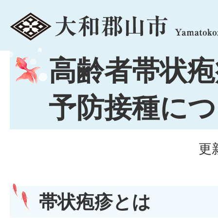
menu
高齢者帯状疱
予防接種につ
更
帯状疱疹とは