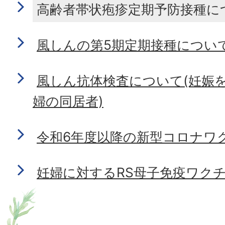
高齢者帯状疱疹定期予防接種に
風しんの第5期定期接種につい
風しん抗体検査について(妊娠
婦の同居者)
令和6年度以降の新型コロナワ
妊婦に対するRS母子免疫ワク