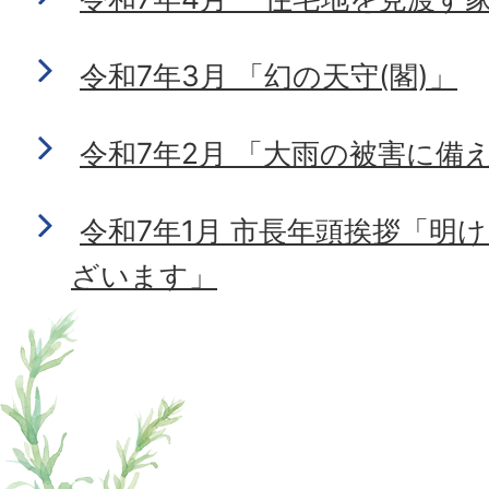
令和7年3月 「幻の天守(閣)」
令和7年2月 「大雨の被害に備
令和7年1月 市長年頭挨拶「明
ざいます」