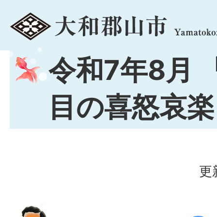
menu
令和7年8月 
目の喜怒哀楽
更