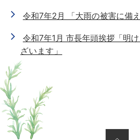
令和7年2月 「大雨の被害に備
令和7年1月 市長年頭挨拶「明
ざいます」
ページの先頭へ