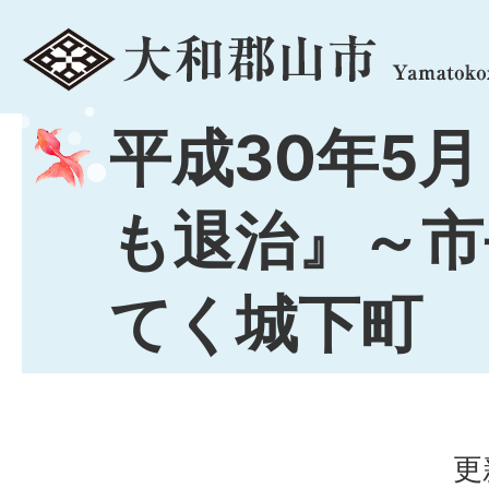
menu
平成30年5月
も退治』～市
てく城下町
更