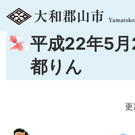
menu
平成22年5月
都りん
更