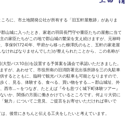
ところに、市土地開発公社が所有する「旧五軒屋敷跡」がありま
が郡山城に入ったとき、家老の羽田長門守や重臣たちの屋敷に当て
主の家臣たちがこの地で郡山城の繁栄を支え続けますが、元禄時
後、享保9(1724)年、甲府から移った柳澤氏のもと、五軒の家老屋
しなければなりませんでした)が整えられたことから、この名称が
(大型バス10台)を設置する予算案を議会で承認いただきました。
ますが、あわせて、市役所南の旧消防署北出張所跡を三の丸駐車
供するとともに、臨時で観光バスの駐車も可能となりますので、
歩く、見る、体験する、食べる、買い物をする…～郡山城址、外
、西市…～をつなぎ、たとえば『今も息づく城下町体験ツアー』
ないか、関係の方面に働きかけているところです。何より大切に
「魅力」についてご意見、ご提言をお寄せいただければ幸いで
ては、後世にきちんと伝える工夫をしたいと考えています。