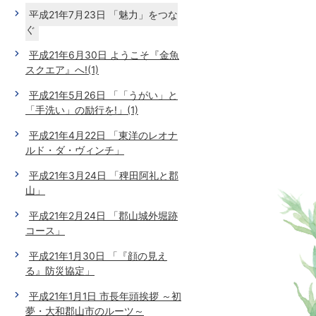
平成21年7月23日 「魅力」をつな
ぐ
平成21年6月30日 ようこそ『金魚
スクエア』へ!(1)
平成21年5月26日 「「うがい」と
「手洗い」の励行を!」(1)
平成21年4月22日 「東洋のレオナ
ルド・ダ・ヴィンチ」
平成21年3月24日 「稗田阿礼と郡
山」
平成21年2月24日 「郡山城外堀跡
コース」
平成21年1月30日 「『顔の見え
る』防災協定」
平成21年1月1日 市長年頭挨拶 ～初
夢・大和郡山市のルーツ～