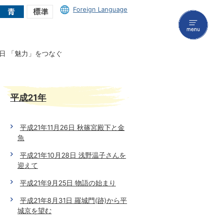
Foreign Language
menu
3日 「魅力」をつなぐ
平成21年
平成21年11月26日 秋篠宮殿下と金
魚
平成21年10月28日 浅野温子さんを
迎えて
平成21年9月25日 物語の始まり
平成21年8月31日 羅城門(跡)から平
城京を望む