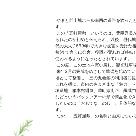
やまと郡山城ホール南西の道路を渡った
す。
この「五軒屋敷」というのは、豊臣秀長
られたのが初めと伝えられ、以後、歴代城
代の大火(1699年)で大きな被害を受けた
敷(今で言えば公舎。役職が変われば移転
使われるようになったとされています。
この度、この土地を買い戻し、観光駐車場
来年2月の完成をめざして準備を始めてい
場として整備し、三の丸会館の利用者に提
これを機に、市内のさまざまな「魅力」～
堀緑地、箱本館紺屋、藺町線街路、羅城門
などというパックツアーの形で商品化でき
したいのは「おもてなしの心」。具体的な
す。
なお、「五軒屋敷」の名称と由来につい