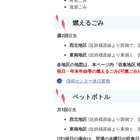
有害ごみ
資源ごみ
燃えるごみ
週2回
収集
西北地区
(近鉄橿原線より西側で、
東南地区
(近鉄橿原線より東側と、
各地区の地図は、本ページ内「収集地区 
祝日・年末年始等の燃えるごみ(可燃ごみ
清掃センター休日業務
ペットボトル
月1回
収集
西北地区
(近鉄橿原線より西側で、国
東南地区
(近鉄橿原線より東側と、国
(注)祝日の場合は、翌週の水曜日が収集