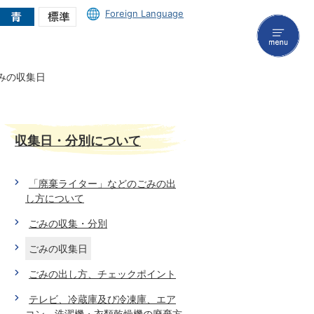
Foreign Language
menu
みの収集日
収集日・分別について
「廃棄ライター」などのごみの出
し方について
ごみの収集・分別
ごみの収集日
ごみの出し方、チェックポイント
テレビ、冷蔵庫及び冷凍庫、エア
コン、洗濯機・衣類乾燥機の廃棄方