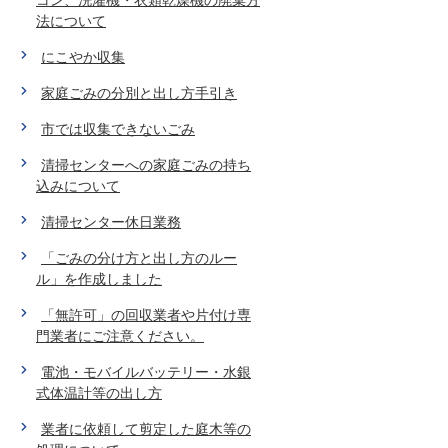
法について
にこやか収集
家庭ごみの分別と出し方手引き
市では収集できないごみ
清掃センターへの家庭ごみの持ち
込みについて
清掃センター休日業務
「ごみの分け方と出し方のルー
ル」を作成しました
「無許可」の回収業者や片付け専
門業者にご注意ください。
電池・モバイルバッテリー・水銀
式体温計等の出し方
業者に依頼して剪定した庭木等の