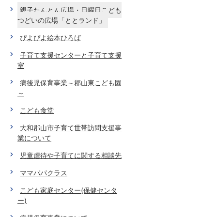
親子たんとん広場・日曜日こども
つどいの広場「ととランド」
ぴよぴよ絵本ひろば
子育て支援センターと子育て支援
室
病後児保育事業～郡山東こども園
～
こども食堂
大和郡山市子育て世帯訪問支援事
業について
児童虐待や子育てに関する相談先
ママパパクラス
こども家庭センター(保健センタ
ー)