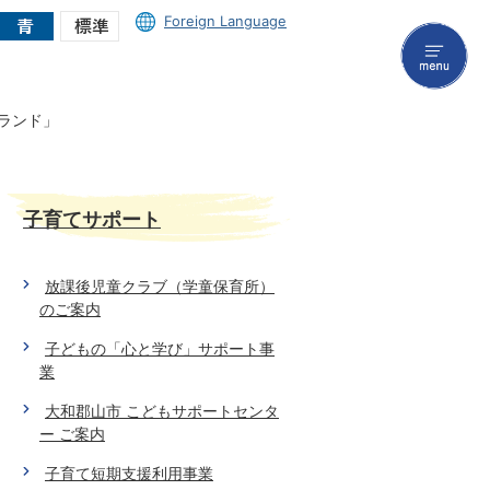
Foreign Language
menu
ランド」
子育てサポート
放課後児童クラブ（学童保育所）
のご案内
子どもの「心と学び」サポート事
業
大和郡山市 こどもサポートセンタ
ー ご案内
子育て短期支援利用事業