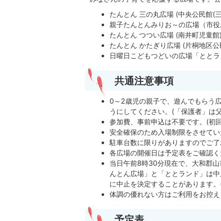
たんとん 三の丸広場 (中央公民館(三
親子たんとんみりお～の広場（市役
たんとん つつい広場 (南井町児童館
たんとん かたぎり広場 (片桐地区公
日曜日こどもつどいの広場「ととラ
共通注意事項
0～2歳児の親子で、遊んでもらう
うにしてください。(「保護者」は
参加費、事前申込は不要です。(初
安全確保のため入場制限をさせてい
駐車台数に限りがありますのでご了
各広場の開催日は予定表をご確認く
当日午前8時30分現在で、大和郡
んとん広場」と「ととランド」は中
に中止を決定することがあります。
体調の優れない方はご利用をお控え
予定表