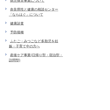
病児保育事業について
奈良県性と健康の相談センター
「ならはぐ」について
健康診査
予防接種
ふたご・みつごなど多胎児を妊
娠・子育て中の方へ
産後ケア事業(日帰り型・宿泊型・
訪問型)