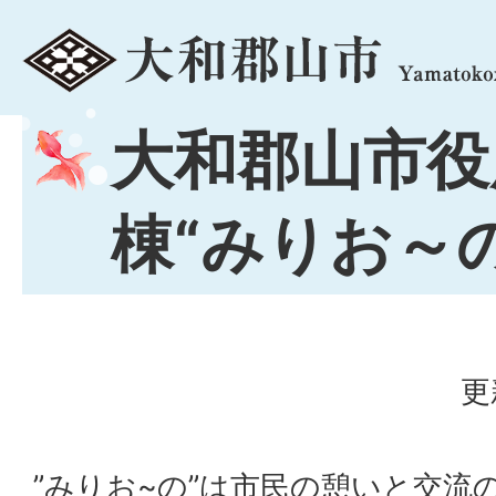
menu
大和郡山市役
棟“みりお～の
更
”みりお~の”は市民の憩いと交流