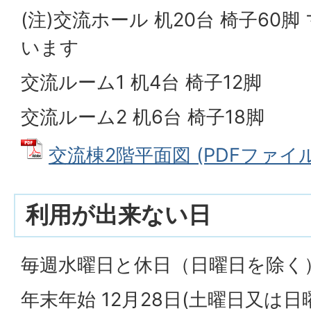
(注)交流ホール 机20台 椅子60
います
交流ルーム1 机4台 椅子12脚
交流ルーム2 机6台 椅子18脚
交流棟2階平面図 (PDFファイル: 
利用が出来ない日
毎週水曜日と休日（日曜日を除く
年末年始 12月28日(土曜日又は日