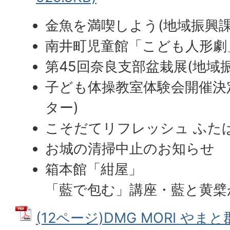
金魚を満喫しよう(地域振興課
南井町児童館「こども人形劇
第45回奈良支部盆栽展(地域
子ども体操教室体験会開催決
ター)
こそだてリフレッシュ ふたば
お城の清掃中止のお知らせ
箱本館「紺屋」
「藍で包む」講座・藍と黄檗
(12ページ)DMG MORI や