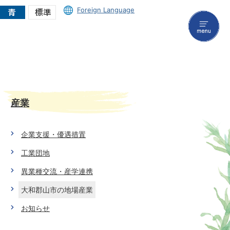
Foreign Language
menu
産業
企業支援・優遇措置
工業団地
異業種交流・産学連携
大和郡山市の地場産業
お知らせ