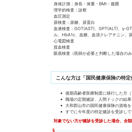
身体計測：身長・体重・BMI・腹囲
理学的検査：診察
血圧測定
尿検査：尿糖、尿蛋白
血液検査：GOT(AST)、GPT(ALT)、γ
ル、HbA1c、血糖、血清クレアチニン、尿
心電図検査
貧血検査
眼底検査（医師が必要と判断した場合のみ
こんな方は「国民健康保険の特定
後期高齢者医療制度に移行した方（
職場の定期健診、人間ドックの結果
大和郡山市の国民健康保険の資格を
すでに今年度の特定健診を受診して
対象でない方が健診を受診した場合、全額