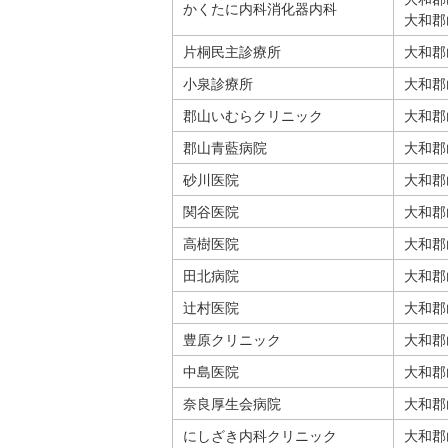
かくたに内科消化器内科
大和郡
片桐民主診療所
大和郡
小泉診療所
大和郡
郡山いむらクリニック
大和郡
郡山青藍病院
大和郡
砂川医院
大和郡
関谷医院
大和郡
高樹医院
大和郡
田北病院
大和郡
辻村医院
大和郡
豊原クリニック
大和郡
中島医院
大和郡
奈良厚生会病院
大和郡
にしざき内科クリニック
大和郡