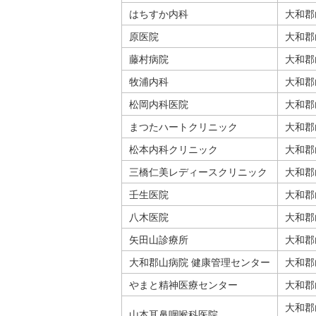
はちすか内科
大和郡
原医院
大和郡
藤村病院
大和郡
牧浦内科
大和郡
松岡内科医院
大和郡
まつたハートクリニック
大和郡
松本内科クリニック
大和郡
三橋仁美レディースクリニック
大和郡
壬生医院
大和郡
八木医院
大和郡
矢田山診療所
大和郡
大和郡山病院 健康管理センター
大和郡
やまと精神医療センター
大和郡
大和郡
山本耳鼻咽喉科医院