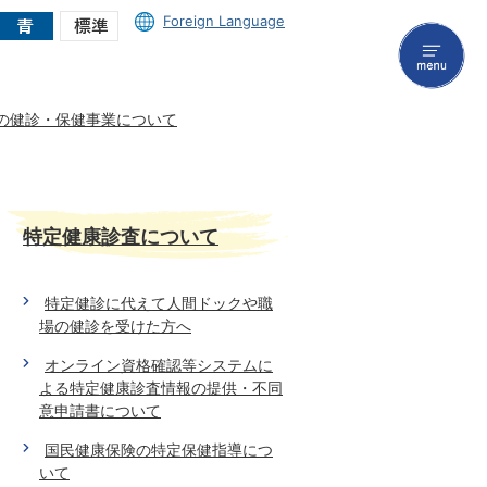
Foreign Language
menu
の健診・保健事業について
特定健康診査について
特定健診に代えて人間ドックや職
場の健診を受けた方へ
オンライン資格確認等システムに
よる特定健康診査情報の提供・不同
意申請書について
国民健康保険の特定保健指導につ
いて