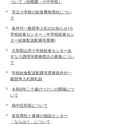
ついて（幼稚園・小中学校）
市立小学校の給食費無償化につい
て
条件付一般競争入札のお知らせ(小
学校給食センター・中学校給食セン
ター給食配送配膳等業務)
大和郡山市小学校給食センターあ
すなろ調理等業務委託の募集につい
て
学校給食配送配膳等業務条件付一
般競争入札開札録
令和9年二十歳のつどいの開催につ
いて
熱中症対策について
奈良県性と健康の相談センター
「ならはぐ」について