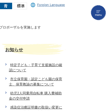
Foreign Language
menu
プロポーザルを実施します
お知らせ
特定子ども・子育て支援施設の確
認について
市立保育園・認定こども園の保育
士、保育教諭の募集について
幼児2人同乗用自転車 購入費補助
金の交付申請
感染症治癒証明書の取扱い変更に