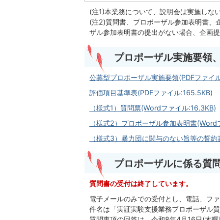
(注1)本業務について、説明会は実施しな
(注2)質問書、プロポーザル参加表明書
ザル参加表明書の提出がない場合、企画提
プロポーザル実施要領
公募型プロポーザル実施要領(PDFファイル:31
評価項目基準表(PDFファイル:165.5KB)
（様式1）質問票(Wordファイル:16.3KB)
（様式2）プロポーザル参加表明書(Wordファ
（様式3）暴力団に関与のない旨等の誓約書兼承
プロポーザルに係る質
質問書の受付は終了しています。
電子メールのみでの受付とし、電話、ファ
件名は「実証実験支援業務プロポーザル質
質問事項の回答は、令和8年4月16日(木曜