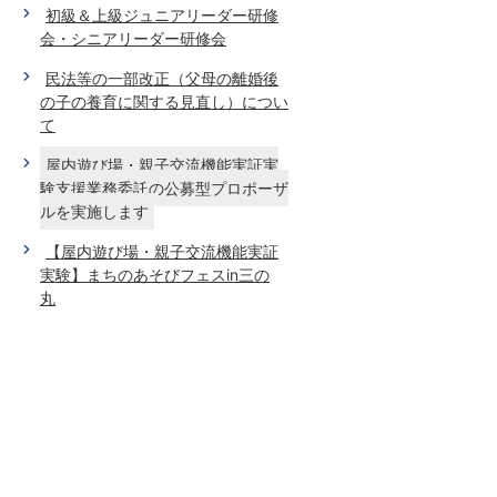
初級＆上級ジュニアリーダー研修
会・シニアリーダー研修会
民法等の一部改正（父母の離婚後
の子の養育に関する見直し）につい
て
屋内遊び場・親子交流機能実証実
験支援業務委託の公募型プロポーザ
ルを実施します
【屋内遊び場・親子交流機能実証
実験】まちのあそびフェスin三の
丸