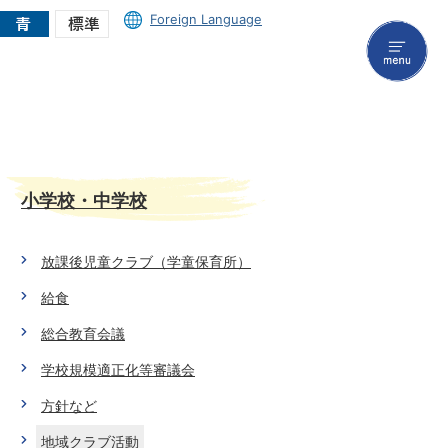
Foreign Language
menu
小学校・中学校
放課後児童クラブ（学童保育所）
給食
総合教育会議
学校規模適正化等審議会
方針など
地域クラブ活動