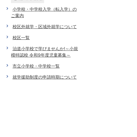
小学校・中学校入学（転入学）の
ご案内
校区外就学・区域外就学について
校区一覧
治道小学校で学びませんか!～小規
模特認校 令和9年度児童募集～
市立小学校・中学校一覧
就学援助制度の申請時期について