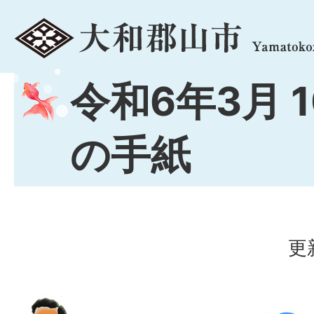
menu
令和6年3月 
の手紙
更