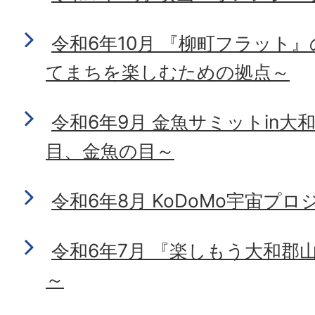
令和6年10月 『柳町フラット
てまちを楽しむための拠点～
令和6年9月 金魚サミットin大
目、金魚の目～
令和6年8月 KoDoMo宇宙プロ
令和6年7月 『楽しもう大和郡山
～