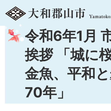
menu
令和6年1月 
挨拶 「城に
金魚、平和と
70年」